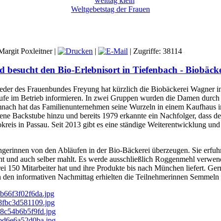
Weltgebetstag der Frauen
argit Poxleitner
|
|
| Zugriffe: 38114
 besucht den Bio-Erlebnisort in Tiefenbach - Biobäck
lieder des Frauenbundes Freyung hat kürzlich die Biobäckerei Wagner i
ufe im Betrieb informieren. In zwei Gruppen wurden die Damen durch d
nach hat das Familienunternehmen seine Wurzeln in einem Kaufhaus in
bene Backstube hinzu und bereits 1979 erkannte ein Nachfolger, dass 
okreis in Passau. Seit 2013 gibt es eine ständige Weiterentwicklung u
ngerinnen von den Abläufen in der Bio-Bäckerei überzeugen. Sie erfuhr
t und auch selber mahlt. Es werde ausschließlich Roggenmehl verwend
rei 150 Mitarbeiter hat und ihre Produkte bis nach München liefert. Ge
 den informativen Nachmittag erhielten die Teilnehmerinnen Semmeln 