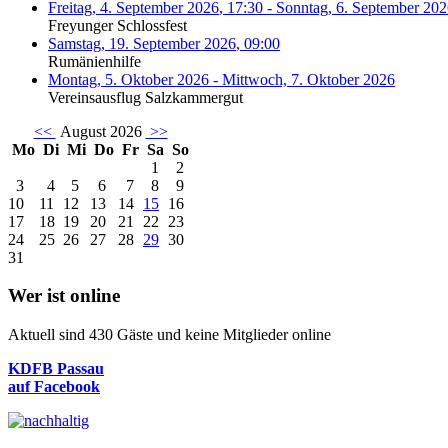
Freitag, 4. September 2026
,
17:30
-
Sonntag, 6. September 20
Freyunger Schlossfest
Samstag, 19. September 2026
,
09:00
Rumänienhilfe
Montag, 5. Oktober 2026
-
Mittwoch, 7. Oktober 2026
Vereinsausflug Salzkammergut
<<
August 2026
>>
Mo
Di
Mi
Do
Fr
Sa
So
1
2
3
4
5
6
7
8
9
10
11
12
13
14
15
16
17
18
19
20
21
22
23
24
25
26
27
28
29
30
31
Wer ist online
Aktuell sind 430 Gäste und keine Mitglieder online
KDFB Passau
auf Facebook