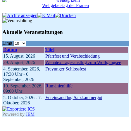
Weltgebetstag der Frauen
Aktuelle Veranstaltungen
Limit
Datum
Titel
15. August, 2026
Pfarrfest und Verabschiedung
29. August, 2026
Wenatex Tagesausflug zum Wolfgangsee
4. September, 2026
,
Freyunger Schlossfest
17:30 Uhr
-
6.
September, 2026
19. September, 2026
,
Rumänienhilfe
09:00 Uhr
5. Oktober, 2026
-
7.
Vereinsausflug Salzkammergut
Oktober, 2026
Powered by
JEM